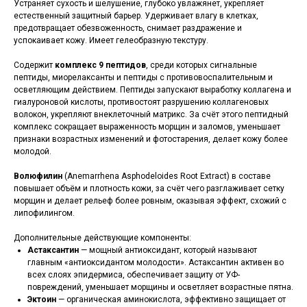
Устраняет сухость и шелушение, глубоко увлажянет, укрепляет
естественный защитный барьер. Удерживает влагу в клетках,
предотвращает обезвоженность, снимает раздражение и
успокаивает кожу. Имеет гелеобразную текстуру.
Содержит
комплекс 9 пептидов
, среди которых сигнальные
пептиды, миорелаксанты и пептиды с противовоспалительным и
осветляющим действием. Пептиды запускают выработку коллагена и
гиалуроновой кислоты, противостоят разрушению коллагеновых
волокон, укрепляют внеклеточный матрикс. За счёт этого пептидный
комплекс сокращает выраженность морщин и заломов, уменьшает
признаки возрастных изменений и фотостарения, делает кожу более
молодой.
Волюфилин
(Anemarrhena Asphodeloides Root Extract) в составе
повышает объём и плотность кожи, за счёт чего разглаживает сетку
морщин и делает рельеф более ровным, оказывая эффект, схожий с
липофилингом.
Дополнительные действующие компоненты:
Астаксантин
— мощный антиоксидант, который называют
главным «антиоксидантом молодости». Астаксантин активен во
всех слоях эпидермиса, обеспечивает защиту от УФ-
повреждений, уменьшает морщины и осветляет возрастные пятна.
Эктоин
— органическая аминокислота, эффективно защищает от