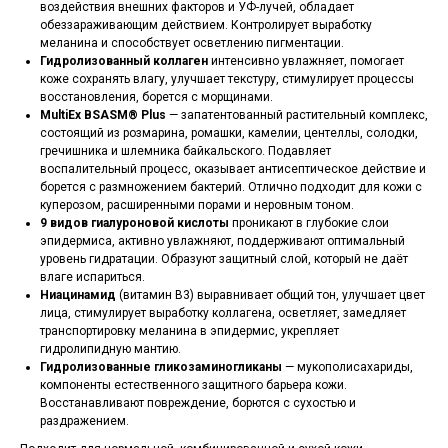
воздействия внешних факторов и УФ-лучей, обладает
обеззараживающим действием. Контролирует выработку
меланина и способствует осветлению пигментации.
Гидролизованный коллаген
интенсивно увлажняет, помогает
коже сохранять влагу, улучшает текстуру, стимулирует процессы
восстановления, борется с морщинами.
MultiEx BSASM® Plus
— запатентованный растительный комплекс,
состоящий из розмарина, ромашки, камелии, центеллы, солодки,
гречишника и шлемника байкальского. Подавляет
воспалительный процесс, оказывает антисептическое действие и
борется с размножением бактерий. Отлично подходит для кожи с
куперозом, расширенными порами и неровным тоном.
9 видов гиалуроновой кислоты
проникают в глубокие слои
эпидермиса, активно увлажняют, поддерживают оптимальный
уровень гидратации. Образуют защитный слой, который не даёт
влаге испариться.
Ниацинамид
(витамин B3) выравнивает общий тон, улучшает цвет
лица, стимулирует выработку коллагена, осветляет, замедляет
транспортировку меланина в эпидермис, укрепляет
гидролипидную мантию.
Гидролизованные гликозаминогликаны
— мукополисахариды,
компоненты естественного защитного барьера кожи.
Восстанавливают повреждение, борются с сухостью и
раздражением.