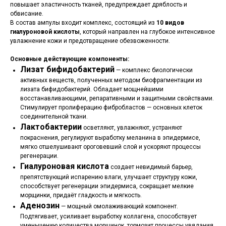
повышает эластичность тканей, предупреждает дряблость и
обвисание.
В состав ампулы входит комплекс, состоящий из
10 видов
гиалуроновой кислоты
, который направлен на глубокое интенсивное
увлажнение кожи и предотвращение обезвоженности.
Основные действующие компоненты:
Лизат бифидобактерий
— комплекс биологически
активных веществ, полученных методом биофрагментации из
лизата бифидобактерий. Обладает мощнейшими
восстанавливающими, репаративными и защитными свойствами.
Стимулирует пролиферацию фибробластов — основных клеток
соединительной ткани.
Лактобактерии
осветляют, увлажняют, устраняют
покраснения, регулируют выработку меланина в эпидермисе,
мягко отшелушивают ороговевший слой и ускоряют процессы
регенерации.
Гиалуроновая кислота
создает невидимый барьер,
препятствующий испарению влаги, улучшает структуру кожи,
способствует регенерации эпидермиса, сокращает мелкие
морщинки, придаёт гладкость и мягкость.
Аденозин
— мощный омолаживающий компонент.
Подтягивает, усиливает выработку коллагена, способствует
уменьшению количества морщинок, тормозит процессы увядания.