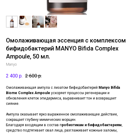
Омолаживающая эссенция с комплексом
бифидобактерий MANYO Bifida Complex
Ampoule, 50 мл.
Manyo
2 400
р.
2 600
р.
Омолаживающая ампула с лизатом бифидобактерий
Manyo
Bifida
Biome Complex Ampoule
ускоряет процессы регенерации и
обновления клеток эпидермиса, выравнивает тон и возвращает
сияние.
Ампула оказывает ярко выраженное омолаживающее действие,
сокращает глубину мимических морщин.
Благодаря входящим в состав п
робиотикам и бифидобактериям
,
средство подтягивает овал лица, разглаживает кожные заломы,