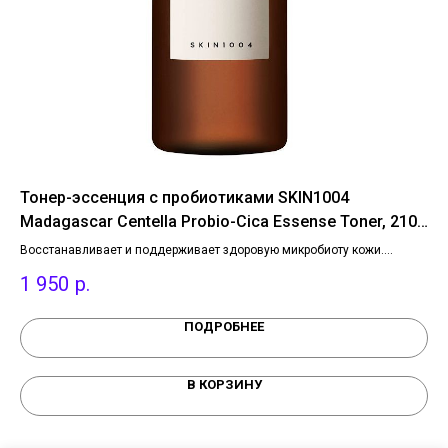
ми
Тонер-эссенция с пробиотиками SKIN1004
Эн
Madagascar Centella Probio-Cica Essense Toner, 210
Ga
мл.
Восстанавливает и поддерживает здоровую микробиоту кожи.
Мяг
шает
Оказывает глубокое увлажнение, дарит освежающий эффект.
Выр
1 950
р.
1 
Содержит CICA-комплекс, экстракт центеллы азиатской,
гла
гиалуроновую кислоту и трегалозу.
уха
увл
ПОДРОБНЕЕ
уда
В КОРЗИНУ