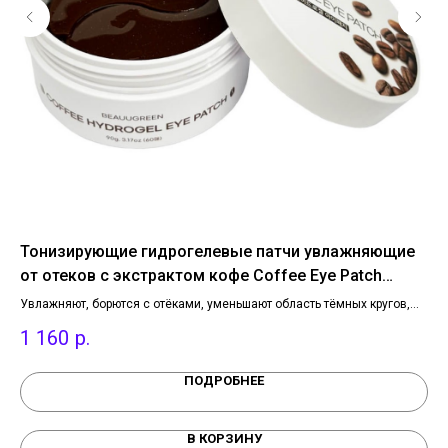
Тонизирующие гидрогелевые патчи увлажняющие
Ув
от отеков с экстрактом кофе Coffee Eye Patch
TI
Beauugreen, 1 уп.
кую
Увлажняют, борются с отёками, уменьшают область тёмных кругов,
Эфф
делают область вокруг глаз упругой, а взгляд – свежим и
нед
1 160
р.
1 
же
отдохнувшим. Сокращают видимость морщин, вызванных
бал
обезвоженностью.
ПОДРОБНЕЕ
В КОРЗИНУ