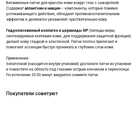
Витаминные патчи для красоты кожи вокруг глаз с сывороткой.
Содержат
аллантоин и ниацин
– компоненты, которые помимо
успокаивающего действия, обладают противовоспалительным
эффектом и деликатно увлажняют чувствительную кожу.
Гидролизованный коллаген и церамиды NP
(липиды-жиры,
синтезируемые клетками кожи, для поддержания защитной функции)
делают кожу гладкой и эластичной. Патчи плотно прилегают и
помогают эссенции быстро проникать в глубокие слои кожи.
Применение:
лопаточкой (находится внутри упаковки) достаньте патчи из упаковки
и поместите на область под глазами острым кончиком к переносице.
По истечении 20-30 минут аккуратно снимите патчи.
Покупатели советуют