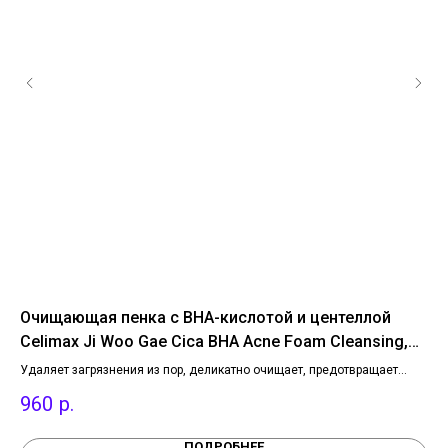
le
Очищающая пенка с BHA-кислотой и центеллой
Ви
Celimax Ji Woo Gae Cica BHA Acne Foam Cleansing,
Fa
150 мл
Удаляет загрязнения из пор, деликатно очищает, предотвращает
Инт
воспалительный процесс, закупорку пор и образование чёрных точек.
уха
960
р.
4
Содержит BHA-кислоту (0.45%), центеллу азиатскую, пантенол и лизат
вр
бифидобактерий.
и м
ПОДРОБНЕЕ