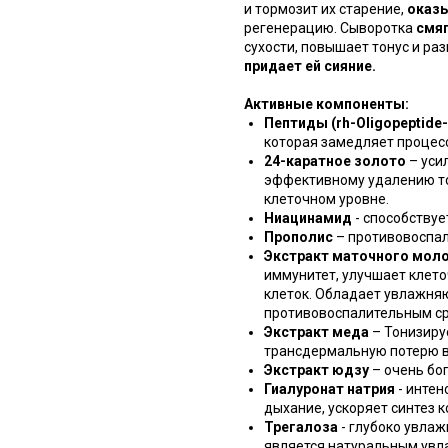
и тормозит их старение,
оказ
регенерацию. Сыворотка
смя
сухости, повышает тонус и р
придает ей сияние.
Активные компоненты:
Пептиды (rh-Oligopeptide-
которая замедляет процес
24-каратное золото
– уси
эффективному удалению то
клеточном уровне.
Ниацинамид
- способствуе
Прополис
– противовоспа
Экстракт маточного мол
иммунитет, улучшает клет
клеток. Обладает увлажня
противовоспалительным с
Экстракт меда
– Тонизиру
трансдермальную потерю в
Экстракт юдзу
– очень бо
Гиалуронат натрия
- интен
дыхание, ускоряет синтез к
Трегалоза
- глубоко увлаж
является натуральным ув