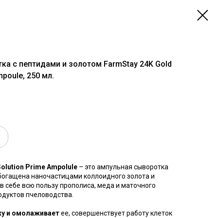
 с пептидами и золотом FarmStay 24K Gold
mpoule, 250 мл.
Solution Prime Ampolule
– это ампульная сыворотка
богащена наночастицами коллоидного золота и
в себе всю пользу прополиса, меда и маточного
одуктов пчеловодства.
жу и омолаживает
ее, совершенствует работу клеток