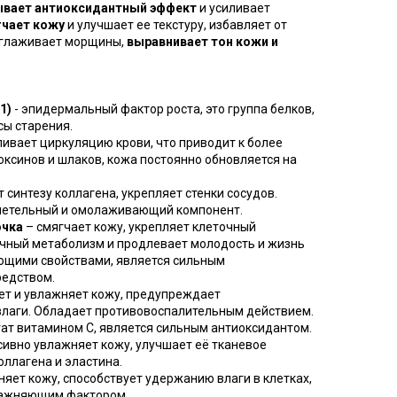
ывает антиоксидантный эффект
и усиливает
гчает кожу
и улучшает ее текстуру, избавляет от
азглаживает морщины,
выравнивает тон кожи и
1)
- эпидермальный фактор роста, это группа белков,
сы старения.
ливает циркуляцию крови, что приводит к более
ксинов и шлаков, кожа постоянно обновляется на
т синтезу коллагена, укрепляет стенки сосудов.
летельный и омолаживающий компонент.
очка
– смягчает кожу, укрепляет клеточный
очный метаболизм и продлевает молодость и жизнь
ющими свойствами, является сильным
редством.
ет и увлажняет кожу, предупреждает
лаги. Обладает противовоспалительным действием.
гат витамином С, является сильным антиоксидантом.
сивно увлажняет кожу, улучшает её тканевое
оллагена и эластина.
няет кожу, способствует удержанию влаги в клетках,
лажняющим фактором.