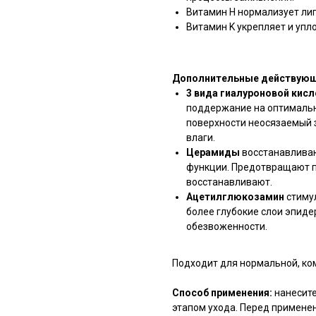
Витамин H нормализует лип
Витамин K укрепляет и упл
Дополнительные действующ
3 вида гиалуроновой кисл
поддержание на оптимальн
поверхности неосязаемый 
влаги.
Церамиды
восстанавлива
функции. Предотвращают п
восстанавливают.
Ацетилглюкозамин
стимул
более глубокие слои эпиде
обезвоженности.
Подходит для нормальной, ко
Способ применения:
нанесит
этапом ухода. Перед примене