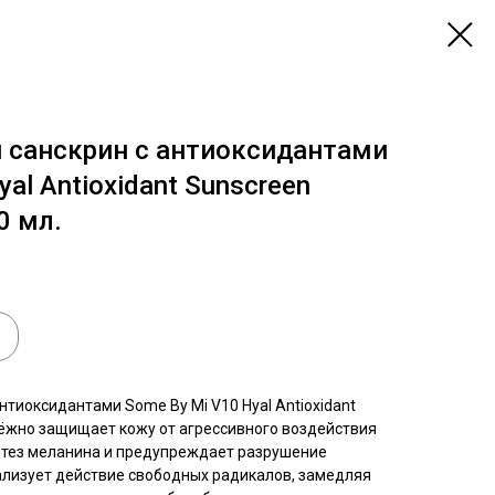
санскрин с антиоксидантами
al Antioxidant Sunscreen
0 мл.
тиоксидантами Some By Mi V10 Hyal Antioxidant
ёжно защищает кожу от агрессивного воздействия
нтез меланина и предупреждает разрушение
ализует действие свободных радикалов, замедляя