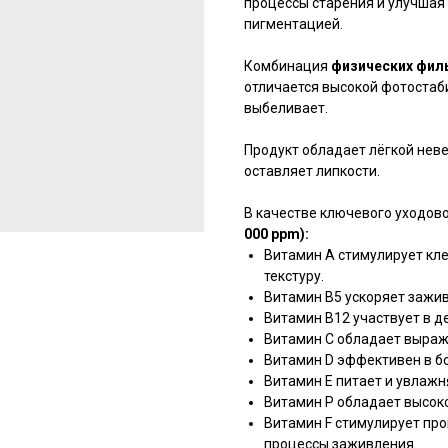
процессы старения и улучшая 
пигментацией.
Комбинация
физических филь
отличается высокой фотостаби
выбеливает.
Продукт обладает лёгкой неве
оставляет липкости.
В качестве ключевого уходов
000 ppm):
Витамин А стимулирует кле
текстуру.
Витамин В5 ускоряет зажив
Витамин В12 участвует в д
Витамин С обладает выра
Витамин D эффективен в бо
Витамин Е питает и увлажн
Витамин P обладает высок
Витамин F стимулирует про
процессы заживления.