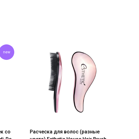
new
к со
Расческа для волос (разные