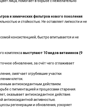
цвет лица, помогает в борьбе с нежелательно
тров и химических фильтров нового поколения
льностью и стойкостью. Не оставляет липкости и не
сомой консистенцией, быстро впитывается и не
ого комплекса
выступают 10 видов витаминов (9
точное обновление, за счёт чего сглаживает
ление, смягчает огрубевшие участки.
елении клеток.
женным антиоксидантным действием.
рьбе с пигментацией и процессами старения.
яет, оказывает антиоксидантное действие.
ой антиоксидантной активностью.
цессы регенерации и обновления, ускоряет