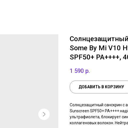
Солнцезащитный 
Some By Mi V10 Hy
SPF50+ PA++++, 4
1 590
р.
ДОБАВИТЬ В КОРЗИНУ
Солнцезащитный санскрин с ан
Sunscreen SPF50+ PA++++ над
ультрафиолета, блокирует си
коллагеновых волокон. Нейтр