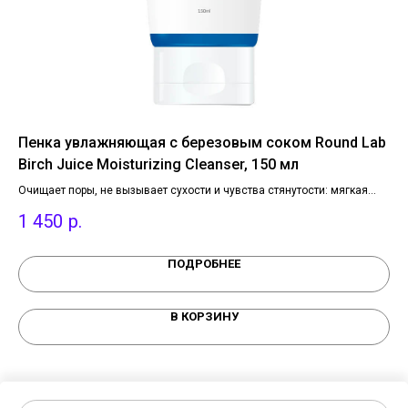
Пенка увлажняющая с березовым соком Round Lab
Ви
our
Birch Juice Moisturizing Cleanser, 150 мл
Fa
Очищает поры, не вызывает сухости и чувства стянутости: мягкая
Инт
формула с pH 5.0-6.0, имеет текстуру мягкого водянистого геля на
уха
е
1 450
р.
4
основе кокоса, имеет текстуру мягкого водянистого геля и аромат
вр
ромашки и полыни. и аромат ромашки и полыни.
и м
ся
ПОДРОБНЕЕ
В КОРЗИНУ