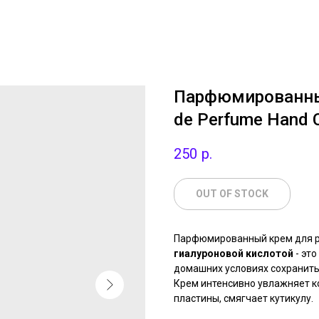
Парфюмированный
de Perfume Hand 
250
р.
OUT OF STOCK
Парфюмированный крем для р
гиалуроновой кислотой
- эт
домашних условиях сохранить
Крем интенсивно увлажняет ко
пластины, смягчает кутикулу.