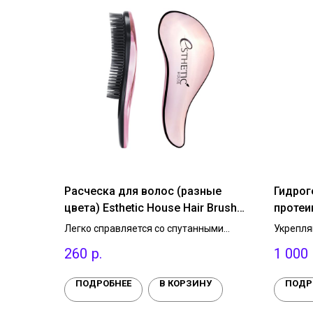
Расческа для волос (разные
Гидрог
цвета) Esthetic House Hair Brush
протеи
For Easy Comb
шелкоп
Легко справляется со спутанными
Укрепля
Cocoon
волосами, придает им ухоженный вид
тонкой 
260
р.
1 000
и приглаживает. Выполняет приятный
разглаж
1 уп.
массаж головы, безболезненно
увлажня
распутывает волосы. Компактный
глазам 
ПОДРОБНЕЕ
В КОРЗИНУ
ПОДР
формат позволяет брать расческу с
вид, ум
собой.
осветля