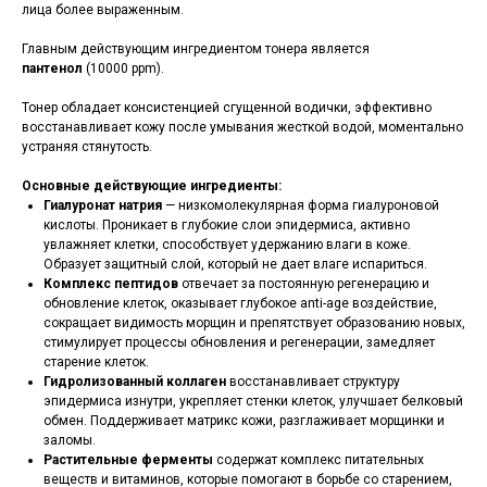
лица более выраженным.
Главным действующим ингредиентом тонера является
пантенол
(10000 ppm).
Тонер обладает консистенцией сгущенной водички, эффективно
восстанавливает кожу после умывания жесткой водой, моментально
устраняя стянутость.
Основные действующие ингредиенты:
Гиалуронат натрия
— низкомолекулярная форма гиалуроновой
кислоты. Проникает в глубокие слои эпидермиса, активно
увлажняет клетки, способствует удержанию влаги в коже.
Образует защитный слой, который не дает влаге испариться.
Комплекс пептидов
отвечает за постоянную регенерацию и
обновление клеток, оказывает глубокое anti-age воздействие,
сокращает видимость морщин и препятствует образованию новых,
стимулирует процессы обновления и регенерации, замедляет
старение клеток.
Гидролизованный коллаген
восстанавливает структуру
эпидермиса изнутри, укрепляет стенки клеток, улучшает белковый
обмен. Поддерживает матрикс кожи, разглаживает морщинки и
заломы.
Растительные ферменты
содержат комплекс питательных
веществ и витаминов, которые помогают в борьбе со старением,