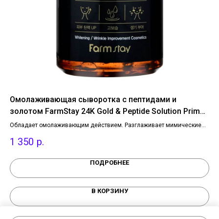
e
Омолаживающая сыворотка с пептидами и
Кр
золотом FarmStay 24K Gold & Peptide Solution Prime
ма
Ampoule, 250 мл.
ный
Обладает омолаживающим действием. Разглаживает мимические
Пит
морщины и уменьшает выраженность более глубоких, укрепляет
упр
1 350
р.
2
ет
тургор, повышает упругость.
увя
ПОДРОБНЕЕ
В КОРЗИНУ