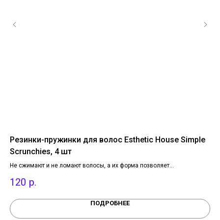
Резинки-пружинки для волос Esthetic House Simple
Во
Scrunchies, 4 шт
от
Pa
Не сжимают и не ломают волосы, а их форма позволяет
Соз
ых
перераспределять нагрузку между прядями.
увл
120
р.
1
про
Удо
ПОДРОБНЕЕ