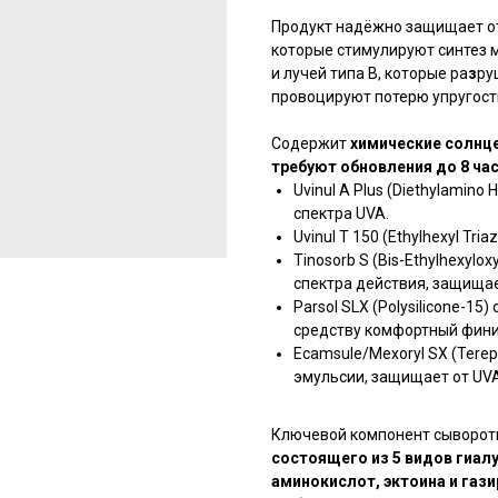
Продукт надёжно защищает от
которые стимулируют синтез 
и лучей типа В, которые ра
з
ру
провоцируют потерю упругост
Содержит
химические солнц
требуют обновления до 8 час
Uvinul A Plus (Diethylamino
спектра UVA.
Uvinul T 150 (Ethylhexyl Tr
Tinosorb S (Bis-Ethylhexylo
спектра действия, защищае
Parsol SLX (Polysilicone-1
средству комфортный фини
Ecamsule/Mexoryl SX (Tereph
эмульсии, защищает от UV
Ключевой компонент сыворот
состоящего из 5 видов гиал
аминокислот, эктоина и газ