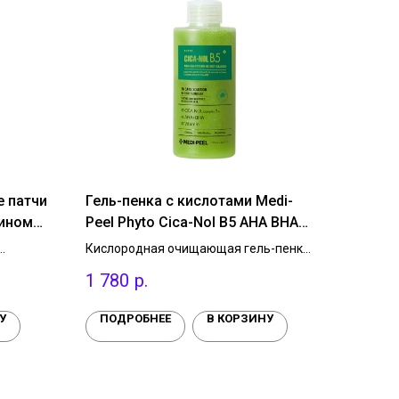
 патчи
Гель-пенка с кислотами Medi-
ином
Peel Phyto Cica-Nol B5 AHA BHA
tch, 30
Vitamin Calming O2 Deep Cleanser,
Кислородная очищающая гель-пенка
150ml
жи под
с AHA BHA - кислотами уменьшает
1 780
р.
воспаления, сужает поры и регулирует
работу сальных желез.
ет
У
ПОДРОБНЕЕ
В КОРЗИНУ
ат.