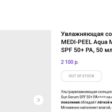
Увлажняющая со
MEDI-PEEL Aqua M
SPF 50+ PA, 50 м
2 100
р.
OUT OF STOCK
Ультраувлажняющая солнцезащ
Sun Serum SPF 50+ PA++++ на
поколения
обладаёт
лёгкой 
Мгновенно наполняет влагой, и