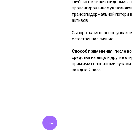
глубоко в клетки эпидермиса,
пролонгированное увлажняющ
трансэпидермальной потери вл
активов.
Сыворотка мгновенно увлажняе
естественное сияние.
Способ применения:
после вс
средства на лицо и другие от
прямыми солнечными лучами (
каждые 2 часа.
new