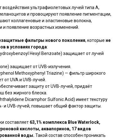
 воздействия ультрафиолетовых лучей типа А,
меланоцитов и провоцируют появление пигментации,
шают коллагеновые и эластиновые волокна,
и и появление возрастных изменений.
езащитные фильтры нового поколения
, которые
не
ов в условиях города
:
 Hydroxybenzoyl Hexyl Benzoate) защищает от лучей
iazone) защищает от UVB-излучения.
xyphenol Methoxyphenyl Triazine) — фильтр широкого
т от UVA и UVB-лучей.
5) обеспечивает защиту от UVB-лучей, придаёт
ш без жирного блеска.
thalylidene Dicamphor Sulfonic Acid) имеет текстуру
A- и UVB-лучей, повышает общий фактор защиты.
ки составляет
63,1% комплекса Blue Waterlock,
уроновой кислоты, аквапоринов, 17 видов
ированной воды.
Такой состав способен проникать