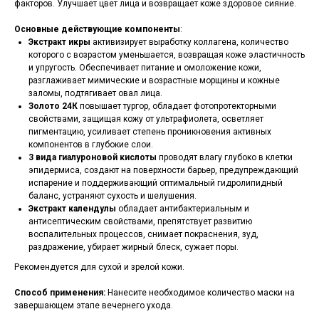
факторов. Улучшает цвет лица и возвращает коже здоровое сияние.
Основные действующие компоненты
:
Экстракт икры
активизирует выработку коллагена, количество
которого с возрастом уменьшается, возвращая коже эластичность
и упругость. Обеспечивает питание и омоложение кожи,
разглаживает мимические и возрастные морщины и кожные
заломы, подтягивает овал лица.
Золото 24К
повышает тургор, обладает фотопротекторными
свойствами, защищая кожу от ультрафиолета, осветляет
пигментацию, усиливает степень проникновения активных
компонентов в глубокие слои.
3 вида гиалуроновой кислоты
проводят влагу глубоко в клетки
эпидермиса, создают на поверхности барьер, предупреждающий
испарение и поддерживающий оптимальный гидролипидный
баланс, устраняют сухость и шелушения.
Экстракт календулы
обладает антибактериальным и
антисептическим свойствами, препятствует развитию
воспалительных процессов, снимает покраснения, зуд,
раздражение, убирает жирный блеск, сужает поры.
Рекомендуется для сухой и зрелой кожи.
Способ применения:
Нанесите необходимое количество маски на
завершающем этапе вечернего ухода.