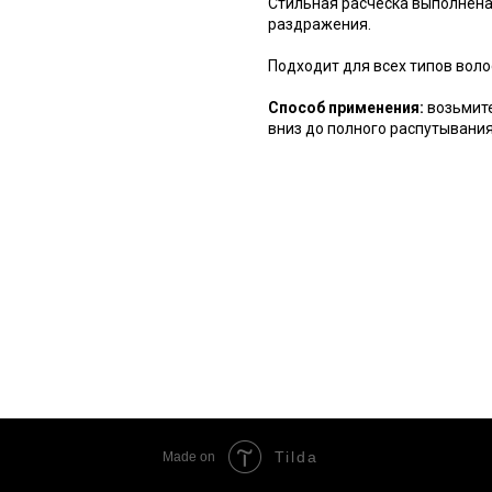
Стильная расческа выполнена
раздражения.
Подходит для всех типов воло
Способ применения:
возьмите
вниз до полного распутывания
Tilda
Made on