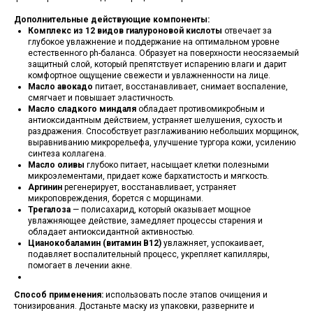
Дополнительные действующие компоненты:
Комплекс из 12 видов гиалуроновой кислоты
отвечает за
глубокое увлажнение и поддержание на оптимальном уровне
естественного ph-баланса. Образует на поверхности неосязаемый
защитный слой, который препятствует испарению влаги и дарит
комфортное ощущение свежести и увлажненности на лице.
Масло авокадо
питает, восстанавливает, снимает воспаление,
смягчает и повышает эластичность.
Масло сладкого миндаля
обладает противомикробным и
антиоксидантным действием, устраняет шелушения, сухость и
раздражения. Способствует разглаживанию небольших морщинок,
выравниванию микрорельефа, улучшение тургора кожи, усилению
синтеза коллагена.
Масло оливы
глубоко питает, насыщает клетки полезными
микроэлементами, придает коже бархатистость и мягкость.
Аргинин
регенерирует, восстанавливает, устраняет
микроповреждения, борется с морщинами.
Трегалоза
— полисахарид, который оказывает мощное
увлажняющее действие, замедляет процессы старения и
обладает антиоксидантной активностью.
Цианокобаламин (витамин B12)
увлажняет, успокаивает,
подавляет воспалительный процесс, укрепляет капилляры,
помогает в лечении акне.
Способ применения:
использовать после этапов очищения и
тонизирования. Достаньте маску из упаковки, разверните и