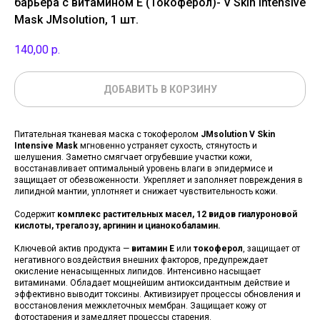
барьера с витамином Е (Токоферол)- V Skin Intensive
Mask JMsolution, 1 шт.
140,00
р.
ДОБАВИТЬ В КОРЗИНУ
Питательная тканевая маска с токоферолом
JMsolution V Skin
Intensive Mask
мгновенно устраняет сухость, стянутость и
шелушения. Заметно смягчает огрубевшие участки кожи,
восстанавливает оптимальный уровень влаги в эпидермисе и
защищает от обезвоженности. Укрепляет и заполняет повреждения в
липидной мантии, уплотняет и снижает чувствительность кожи.
Содержит
комплекс растительных масел, 12 видов гиалуроновой
кислоты, трегалозу, аргинин и цианокобаламин.
Ключевой актив продукта —
витамин Е
или
токоферол
, защищает от
негативного воздействия внешних факторов, предупреждает
окисление ненасыщенных липидов. Интенсивно насыщает
витаминами. Обладает мощнейшим антиоксидантным действие и
эффективно выводит токсины. Активизирует процессы обновления и
восстановления межклеточных мембран. Защищает кожу от
фотостарения и замедляет процессы старения.