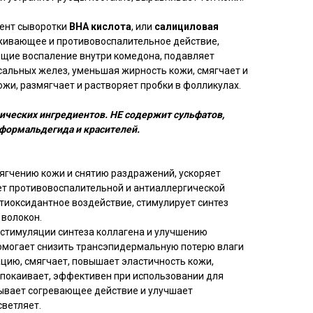
ент сыворотки
BHA кислота
, или
салициловая
ивающее и противовоспалительное действие,
щие воспаление внутри комедона, подавляет
сальных желез, уменьшая жирность кожи, смягчает и
жи, размягчает и растворяет пробки в фолликулах.
анических ингредиентов. НЕ содержит сульфатов,
 формальдегида и красителей.
ягчению кожи и снятию раздражений, ускоряет
ет противовоспалительной и антиаллергической
тиоксидантное воздействие, стимулирует синтез
 волокон.
 стимуляции синтеза коллагена и улучшению
омогает снизить трансэпидермальную потерю влаги
ацию, смягчает, повышает эластичность кожи,
спокаивает, эффективен при использовании для
зывает согревающее действие и улучшает
светляет.