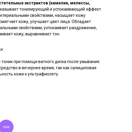
стительных экстрактов (камелии, мелиссы,
казывает тонизирующий и успокаивающий эффект.
ктериальными свойствами, насыщает кожу
мягчает кожу, улучшает цвет лица. Обладает
льными свойствами, успокаивает раздражение,
аивает кожу, выравнивает тон.
жи
 тоник при помощи ватного диска после умывания.
редство в вечернее время, так как салициловая
ьность кожи к ультрафиолету.
new