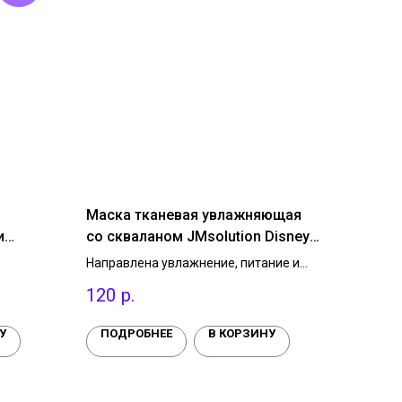
Маска тканевая увлажняющая
и
со скваланом JMsolution Disney
gel Eye
Collection Moisture Squalane
Направлена увлажнение, питание и
Mask, 1 шт.
ки
смягчение сухой, обезвоженной кожи,
120
р.
зрастной
разглаживает текстуру, придаёт
ржат
мягкость и гладкость. Сквалан,
орый
аллантоин, аргинин,
У
ПОДРОБНЕЕ
В КОРЗИНУ
лаживая