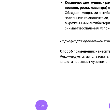
Комплекс цветочных и ра
полыни, розы, лаванды)
о
Обладает мощными антиба
полезными компонентами, с
выраженными антибактериа
снимает воспаления, успок
Подходит для проблемной ко
Способ применения:
нанесите
Рекомендуется использовать с
кислота повышает чувствител
new