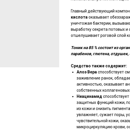
Главный действующий компон
кислота
оказывает обеззараж
уничтожая бактерии, вызываю
выработку секрета потовых и 
отшелушивает роговой слой ко
Тоник на 85 % состоит из орг
парабенов, глютена, отдушек,
Средство также содержит:
Алоэ Вера
способствует см
заживление ранок, облада
активностью, оказывает ан
собственных коллагеновых
Ниацинамид
способствует
защитных функций кожи, п
из кожи и снизить пигмент
увлажняет, сужает поры, у
чувствительной кожи, ока
микроциркуляцию крови, о