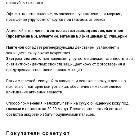
носогубных складок
Эффект: восстановление, омоложение, увлажнение, от морщин,
повышение упругости, от кругов под глазами, от отеков
Активный ингредиент:
центелла азиатская, аденозин, пантенол
(провитамин B5), аллантоин, витамин B3 (ниацинамид), глицерин
Пантенол
обладает регенерирующим действием, увлажняет и
защищает нежную кожу вокруг глаз.
Экстракт зеленого чая
повышает упругость и снимает отечность, а за
счет антиоксидантных свойств защищает кожу от фотостарения и
предупреждает появление новых морщин.
Патчи с гелевой текстурой охлаждают и освежают кожу, идеально
прилегают, повторяя контуры лица, обеспечивая максимальное
впитывание активных веществ.
Способ применения: наложить патчи на сухую очищенную кожу под
глазами и оставить на 20-30 минут. После снятия патчей остатки
средства аккуратно вбить подушечками пальцев.
Покупатели советуют