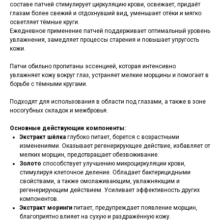
составе патчей стимулирует циркуляцию крови, освежает, придаёт
глазам более свежий и отдохнувший вид, уменьшает отёки и мягко
осветляет тёмные круги.
Ежедневное применение патчей поддерживает оптимальный уровень
увлажнения, замедляет процессы старения и повышает упругость
кожи.
Патчи обильно пропитаны эссенцией, которая интенсивно
увлажняет кожу вокруг глаз, устраняет мелкие морщины и помогает в
борьбе с тёмными кругами.
Подходят для использования в области под глазами, а также в зоне
носогубных складок и межбровья.
Основные действующие компоненты:
Экстракт шёлка
глубоко питает, борется с возрастными
изменениями. Оказывает регенерирующее действие, избавляет от
мелких морщин, предотвращает обезвоживание.
Золото
способствует улучшению микроциркуляции крови,
стимулируя клеточное деление. Обладает бактерицидными
свойствами, а также омолаживающим, увлажняющим и
регенерирующим действием. Усиливает эффективность других
компонентов.
Экстракт моринги
питает, предупреждает появление морщин,
благоприятно влияет на сухую и раздражённую кожу.