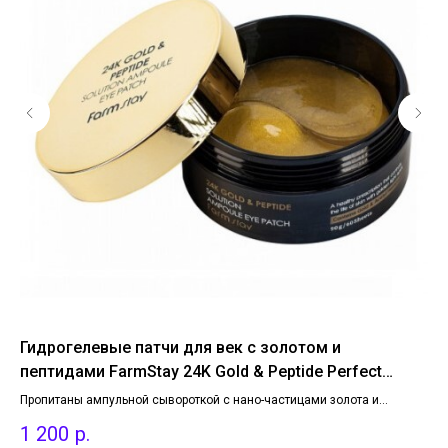
i-
Гидрогелевые патчи для век с золотом и
Ос
пептидами FarmStay 24K Gold & Peptide Perfect
ME
Ampoule Eye Patch, 1 уп.
Пропитаны ампульной сывороткой с нано-частицами золота и
Нас
комплексом пептидов. Увлажняют, обеспечивают выраженный
и з
1 200
р.
2
лифтинг-эффект и борются с признаками старения, разглаживают
неж