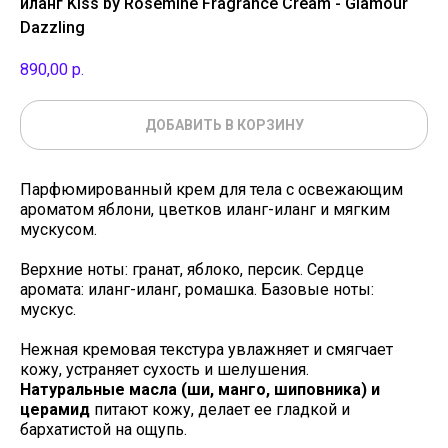
иланг Kiss by Rosemine Fragrance Cream - Glamour
Dazzling
890,00
р.
ДОБАВИТЬ В КОРЗИНУ
Парфюмированный крем для тела с освежающим
ароматом яблони, цветков иланг-иланг и мягким
мускусом.
Верхние ноты: гранат, яблоко, персик. Сердце
аромата: иланг-иланг, ромашка. Базовые ноты:
мускус.
Нежная кремовая текстура увлажняет и смягчает
кожу, устраняет сухость и шелушения.
Натуральные масла (ши, манго, шиповника) и
церамид
питают кожу, делает ее гладкой и
бархатистой на ощупь.