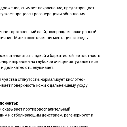
здражение, снимает покраснение, предотвращает
пускает процессы регенерации и обновления
вает ороговевший слой, возвращает коже ровный
 сияние. Мягко осветляет пигментацию и следы
ожа становится гладкой и бархатистой, ее плотность
онер направлен на глубокое очищение: удаляет все
а и деликатно отшелушивает.
и чувства стянутости, нормализует кислотно-
ивает поверхность кожи к дальнейшему уходу.
поненты:
и оказывает противовоспалительный
им и отбеливающим действием, регенерирует и