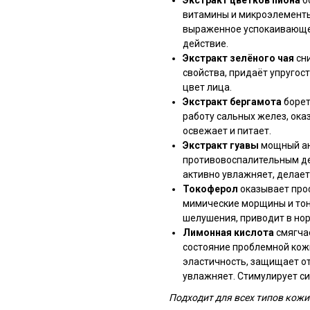
Экстракт цветков пиона
б
витамины и микроэлементы.
выраженное успокаивающее
действие.
Экстракт зелёного чая
сн
свойства, придаёт упругос
цвет лица.
Экстракт бергамота
борет
работу сальных желез, ок
освежает и питает.
Экстракт гуавы
мощный ан
противовоспалительным де
активно увлажняет, делает 
Токоферол
оказывает про
мимические морщины и тон
шелушения, приводит в но
Лимонная кислота
смягча
состояние проблемной кожи
эластичность, защищает от
увлажняет. Стимулирует си
Подходит для всех типов кожи