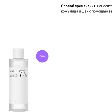
Способ применения:
нанесите
кожу лица и шеи с помощью ва
new