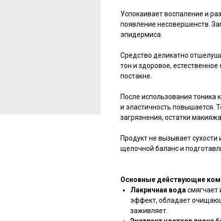
Успокаивает воспаление и ра
появление несовершенств. За
эпидермиса.
Средство деликатно отшелуши
тон и здоровое, естественное
постакне.
После использования тоника к
и эластичность повышается. Т
загрязнения, остатки макияж
Продукт не вызывает сухости 
щелочной баланс и подготавл
Основные действующие ком
Лакричная вода
смягчает 
эффект, обладает очищающ
заживляет.