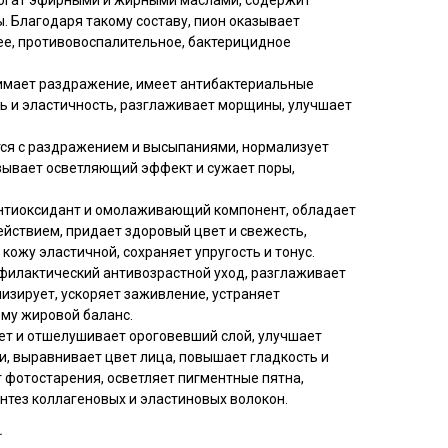
огат эфирными и жирными маслами, содержит
 Благодаря такому составу, пион оказывает
, противовоспалительное, бактерицидное
имает раздражение, имеет антибактериальные
ть и эластичность, разглаживает морщины, улучшает
ся с раздражением и высыпаниями, нормализует
азывает осветляющий эффект и сужает поры,
тиоксидант и омолаживающий компонент, обладает
йствием, придает здоровый цвет и свежесть,
кожу эластичной, сохраняет упругость и тонус.
филактический антивозрастной уход, разглаживает
изирует, ускоряет заживление, устраняет
рму жировой баланс.
ет и отшелушивает ороговевший слой, улучшает
, выравнивает цвет лица, повышает гладкость и
 фотостарения, осветляет пигментные пятна,
нтез коллагеновых и эластиновых волокон.
.