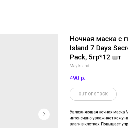
Ночная маска с 
Island 7 Days Sec
Pack, 5гр*12 шт
May Island
490
р.
OUT OF STOCK
Увлажняющая ночная маска May
интенсивно увлажняет кожу н
влаги в клетках. Повышает упр