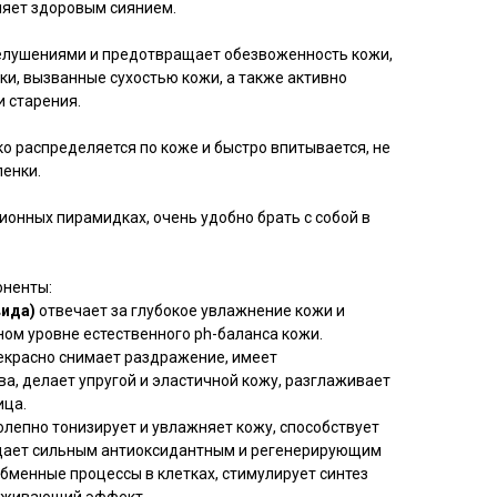
няет здоровым сиянием.
шелушениями и предотвращает обезвоженность кожи,
и, вызванные сухостью кожи, а также активно
и старения.
ко распределяется по коже и быстро впитывается, не
ленки.
онных пирамидках, очень удобно брать с собой в
ненты:
вида)
отвечает за глубокое увлажнение кожи и
ом уровне естественного ph-баланса кожи.
екрасно снимает раздражение, имеет
а, делает упругой и эластичной кожу, разглаживает
ица.
лепно тонизирует и увлажняет кожу, способствует
дает сильным антиоксидантным и регенерирующим
бменные процессы в клетках, стимулирует синтез