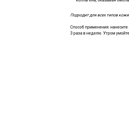
коллагена, оказывая омо
Подходит для всех типов кожи
Способ применения: нанесите 
3 раза в неделю. Утром умойт