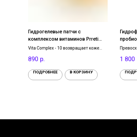
Гидрогелевые патчи с
Гидроф
комплексом витаминов Prreti
пробио
Real Vita Hydrogel Eye Patch, 1 уп.
Balance
Vita Complex - 10 возвращает коже
Превосх
150 мл.
тонус, освежает, устраняет тусклость,
очищени
890
р.
1 800
выравнивает тон кожи вокруг глаз.
загрязн
Гидролизованный коллаген и
средств
церамиды NP делают кожу гладкой и
Поддер
ПОДРОБНЕЕ
В КОРЗИНУ
ПОДР
эластичной.
микрофл
масло ж
лугового