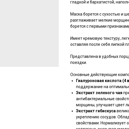
гладкой и бархатистой, напол
Маска борется с сухостью и 
разглаживает мелкие морщинк
борется с первыми признакам
Имеет кремовую текстуру, лег
оставляя после себя липкой п
Представлена в удобных порци
поездки.
Основные действующие компо
Гиалуроновая кислота (4 
поддержание на оптимальн
Экстракт зеленого чая
пр
антибактериальные свойств
морщины, улучшает цвет л
Экстракт гибискуса
велико
укреплению сосудов. Обла
свойствами. Нормализует о