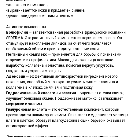
•увлажняет и смягчает;
•выравнивает тон кожи и придает ей сияние;
•делает эпидермис мягким и нежным.
Активные компоненты:
Волюфилин
— запатентованная разработка французской компании
SEDERMA. Это растительный компонент из корня анемаррены. Он
стимулирует накопление липидов, за счет чего появляется
необходимый объем и происходит уплотнение кожи.
Пептидный комплекс
— применяется для борьбы с признаками
старения и их профилактики. Маска для кожи лица повышает
выработку коллагена и эластина, помогая вернуть упругость,
гладкость и устраняя морщины.
Аденозин
— эффективный антивозрастной ингредиент нового
поколения, способный многократно усилить синтез эластина и
коллагена в клетках, смягчая и подтягивая кожу.
Гидролизованный коллаген и эластин
— укрепляет стенки клеток,
улучшает белковый обмен. Поддерживает матрикс, разглаживает
морщинки и заломы.
Гиалуроновая кислота
— это естественный компонент, который
производится нашим организмом. Связывает и удерживает частицы
влаги в клетках, образует влагоудерживающий барьер и оказывает
антивозрастной эффект.