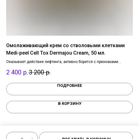
em
Омолаживающий крем со стволовыми клетками
Сл
Medi-peel Cell Tox Dermajou Cream, 50 мл.
со
To
Оказывает действие лифтинга, активно борется с признаками
Соо
старения кожи, разглаживает и сокращает глубину морщин, а также
гид
2 400
р.
3 200
р.
2 
поддерживает здоровье эпидермиса.
раз
здо
ПОДРОБНЕЕ
В КОРЗИНУ