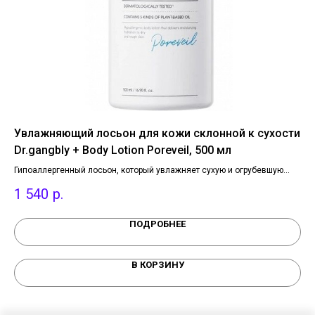
o
Увлажняющий лосьон для кожи склонной к сухости
Ра
ta
Dr.gangbly + Body Lotion Poreveil, 500 мл
ви
gr
Гипоаллергенный лосьон, который увлажняет сухую и огрубевшую
Об
кожу. Содержит 5 видов растительных масел. Увлажняет благодаря
бла
1 540
р.
5
кремовой текстуре, гладко впитывается в кожу.
наг
ПОДРОБНЕЕ
В КОРЗИНУ