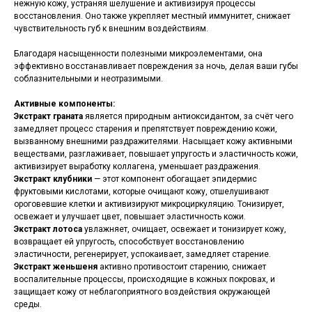
нежную кожу, устраняя шелушение и активизируя процессы
восстановления. Оно также укрепляет местный иммунитет, снижает
чувствительность губ к внешним воздействиям.
Благодаря насыщенности полезными микроэлементами, она
эффективно восстанавливает повреждения за ночь, делая ваши губы
соблазнительными и неотразимыми.
Активные компоненты:
Экстракт граната
является природным антиоксидантом, за счёт чего
замедляет процесс старения и препятствует повреждению кожи,
вызванному внешними раздражителями. Насыщает кожу активными
веществами, разглаживает, повышает упругость и эластичность кожи,
активизирует выработку коллагена, уменьшает раздражения.
Экстракт клубники
— этот компонент обогащает эпидермис
фруктовыми кислотами, которые очищают кожу, отшелушивают
ороговевшие клетки и активизируют микроциркуляцию. Тонизирует,
освежает и улучшает цвет, повышает эластичность кожи.
Экстракт лотоса
увлажняет, очищает, освежает и тонизирует кожу,
возвращает ей упругость, способствует восстановлению
эластичности, регенерирует, успокаивает, замедляет старение.
Экстракт женьшеня
активно противостоит старению, снижает
воспалительные процессы, происходящие в кожных покровах, и
защищает кожу от неблагоприятного воздействия окружающей
среды.