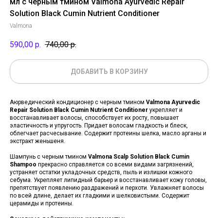
мл с черным тмином Valmona Ayurvedic Repair
Solution Black Cumin Nutrient Conditioner
Valmona
590,00
р.
740,00
р.
ДОБАВИТЬ В КОРЗИНУ
Аюрведический кондиционер с черным тмином
Valmona Ayurvedic
Repair Solution Black Cumin Nutrient Conditioner
укрепляет и
восстанавливает волосы, способствует их росту, повышает
эластичность и упругость. Придает волосам гладкость и блеск,
облегчает расчесывание. Содержит протеины шелка, масло арганы и
экстракт женьшеня.
Шампунь с черным тмином
Valmona Scalp Solution Black Cumin
Shampoo
прекрасно справляется со всеми видами загрязнений,
устраняет остатки укладочных средств, пыль и излишки кожного
себума. Укрепляет липидный барьер и восстанавливает кожу головы,
препятствует появлению раздражений и перхоти. Увлажняет волосы
по всей длине, делает их гладкими и шелковистыми. Содержит
церамиды и протеины.