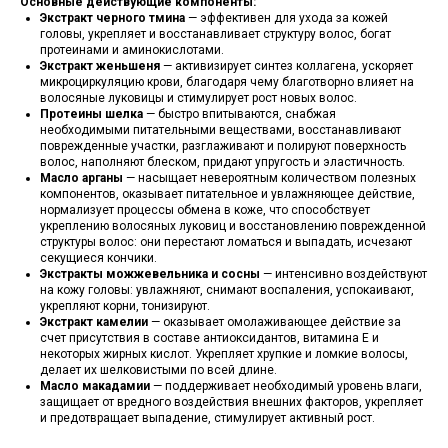
Основные действующие компоненты:
Экстракт черного тмина
— эффективен для ухода за кожей
головы, укрепляет и восстанавливает структуру волос, богат
протеинами и аминокислотами.
Экстракт женьшеня
— активизирует синтез коллагена, ускоряет
микроциркуляцию крови, благодаря чему благотворно влияет на
волосяные луковицы и стимулирует рост новых волос.
Протеины шелка
— быстро впитываются, снабжая
необходимыми питательными веществами, восстанавливают
поврежденные участки, разглаживают и полируют поверхность
волос, наполняют блеском, придают упругость и эластичность.
Масло арганы
— насыщает невероятным количеством полезных
компонентов, оказывает питательное и увлажняющее действие,
нормализует процессы обмена в коже, что способствует
укреплению волосяных луковиц и восстановлению поврежденной
структуры волос: они перестают ломаться и выпадать, исчезают
секущиеся кончики.
Экстракты можжевельника и сосны
— интенсивно воздействуют
на кожу головы: увлажняют, снимают воспаления, успокаивают,
укрепляют корни, тонизируют.
Экстракт камелии
— оказывает омолаживающее действие за
счет присутствия в составе антиоксидантов, витамина Е и
некоторых жирных кислот. Укрепляет хрупкие и ломкие волосы,
делает их шелковистыми по всей длине.
Масло макадамии
— поддерживает необходимый уровень влаги,
защищает от вредного воздействия внешних факторов, укрепляет
и предотвращает выпадение, стимулирует активный рост.