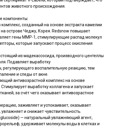
 сертификат V-Label®, который подтверждает, что
ентов животного происхождения.
е компоненты:
 комплекс, созданный на основе экстракта камелии
 на острове Чеджу, Корея. Redsnow повышает
авляет гены MMP-1, стимулирующие распад молекул
цепторы, которые запускают процесс окисления
остоящий из мадекассосида, производного центеллы
коля. Подавляет выработку
, регулирующего воспалительную реакцию, тем
аление и следы от акне.
яющий антивозрастной комплекс на основе
. Стимулирует выработку коллагена и запускает
каней, за счёт чего оказывает антивозрастное
нерацию, заживляет и успокаивает, оказывает
 увлажняет и снижает чувствительность.
ylglucoside) — натуральный увлажняющий агент,
рорельеф, удерживает молекулы воды в клетках и