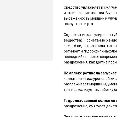
Средство увлажняет и смягча
и отлично впитывается. Вырав
выраженность морщин и улучш
вокруг глаз и рта.
Содержит инкапсулированны
вещества) — сочетание 6 видо
коже. 6 видов ретинола включ
ретиноат и гидроксипинаколона
последний является современ
раздражения, как другие про
Комплекс ретинола
запускае
коллагена и гиалуроновой кисл
разглаживает морщины, умень
тон, нормализует выработку 
Гидролизованный коллаген
раздражение, смягчает дейст