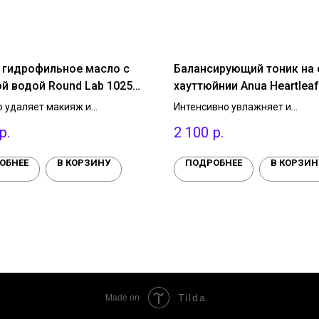
 гидрофильное масло с
Балансирующий тоник на 
й водой Round Lab 1025
хауттюйнии Anua Heartlea
leansing Oil, 200 мл.
Soothing Toner, 250 мл
 удаляет макияж и
Интенсивно увлажняет и
ения, очищает поры,
оуспокаивает. Обладает
р.
2 100
р.
твует появлению чёрных
противовоспалительным свой
Содержит церамиды, морскую
нормализует pH-баланс, устра
комплекс питательных масел.
ощущение сухости и стянутост
ОБНЕЕ
В КОРЗИНУ
ПОДРОБНЕЕ
В КОРЗИН
ромат бергамота и шалфея.
умывания.
Tilda
Made on