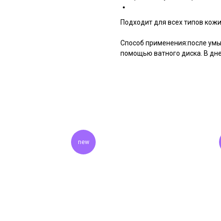
Подходит для всех типов кожи
Способ применения:после умыв
помощью ватного диска. В дн
new