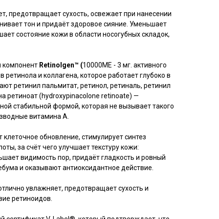
ет, предотвращает сухость, освежает при нанесении
нивает тон и придаёт здоровое сияние. Уменьшает
ает состояние кожи в области носогубных складок,
й компонент
Retinolgen™ (
10000ME - 3 мг. активного
в ретинола и коллагена, которое работает глубоко в
ают ретинил пальмитат, ретинол, ретиналь, ретинил
 ретиноат (hydroxypinacolone retinoate) —
ной стабильной формой, которая не вызывает такого
изводные витамина A.
т клеточное обновление, стимулирует синтез
оты, за счёт чего улучшает текстуру кожи:
шает видимость пор, придаёт гладкость и ровный
себума и оказывают антиоксидантное действие.
отлично увлажняет, предотвращает сухость и
вие ретиноидов.