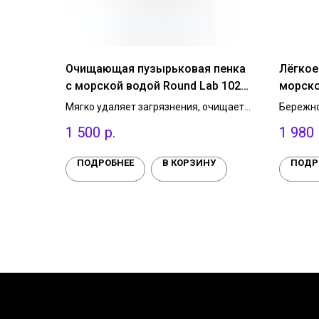
Очищающая пузырьковая пенка
Лёгкое
с морской водой Round Lab 1025
морско
Dokdo Bubble Foam, 150 мл.
Dokdo C
Мягко удаляет загрязнения, очищает
Бережно
поры, препятствует появлению
загрязн
1 500
р.
1 980
воспалений и чёрных точек. Содержит
препятс
морскую воду, BHA-кислоту, комплекс
точек. 
Aczero Complex, 3 вида гиалуроновой
воду и 
ПОДРОБНЕЕ
В КОРЗИНУ
ПОДР
кислоты, пантенол и аллантоин, без
Имеет а
искусственных отдушек.