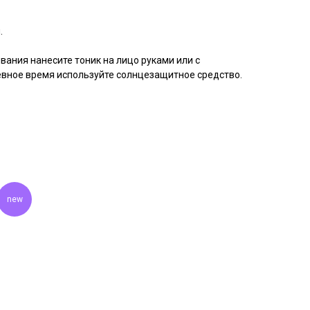
.
ания нанесите тоник на лицо руками или с
евное время используйте солнцезащитное средство.
new