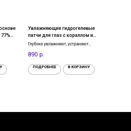
основе
Увлажняющие гидрогелевые
f 77%
патчи для глаз с кораллом и
морскими водорослями
Глубоко увлажняют, устраняют
Beauugreen coral & aqua hydrogel
стянутость и обезвоженность и
890
р.
ством,
делают кожу вокруг глаз более
eye patch, 60 шт.
няет
подтянутой и упругой. Уменьшают
и после
глубину морщин и гусиных лапок,
У
ПОДРОБНЕЕ
В КОРЗИНУ
уменьшают мешки под глазами.