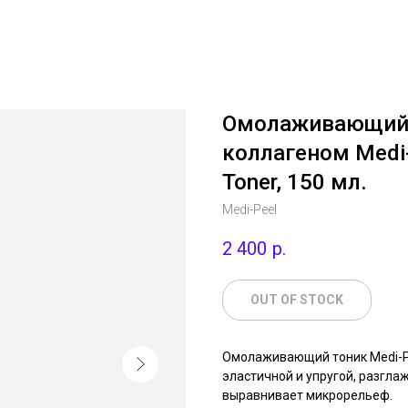
Омолаживающий 
коллагеном Medi-P
Toner, 150 мл.
Medi-Peel
2 400
р.
OUT OF STOCK
Омолаживающий тоник Medi-Peel
эластичной и упругой, разгла
выравнивает микрорельеф.