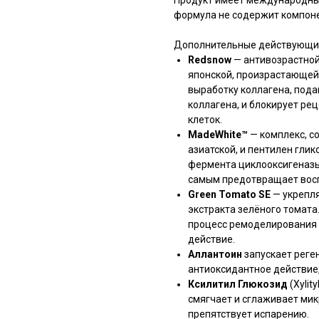
Продукт имеет международный
формула не содержит компон
Дополнительные действующи
Redsnow
— антивозрастной
японской, произрастающей
выработку коллагена, под
коллагена, и блокирует ре
клеток.
MadeWhite™
— комплекс, с
азиатской, и пентилен гли
фермента циклооксигеназы
самым предотвращает восп
Green Tomato SE
— укрепл
экстракта зелёного томата
процесс ремоделирования т
действие.
Аллантоин
запускает реге
антиоксидантное действие,
Ксилитил Глюкозид
(Xylit
смягчает и сглаживает мик
препятствует испарению.