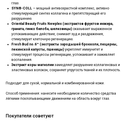
глаз.
SYN®️-COLL
— мощный антивозрастной комплекс, активно
стимулирующий синтез коллагена и препятствующий его
разрушению.
Oriental Beauty Fruits Newplex (экстрактов фруктов инжира,
граната, гинко билоба, шелковицы)
оказывает выраженное
успокаивающее действие, снимает зуд и раздражения,
стимулирует клеточную регенерацию.
Fresh Bud no.6™️ (экстракты зародышей брокколи, люцерны,
пекинской капусты, пшеницы)
укрепляет иммунитет и
стимулирует процессы регенерации, успокаивает и заживляет
воспаления.
Экстракт коры магнолии
замедляет разрушение коллагеновых и
эластиновых волокон, сохраняет упругость тканей и их плотность.
Подходит для сухой, нормальной и комбинированной кожи.
Способ применения: нанесите необходимое количество средства
лёгкими похлопывающими движениям на область вокруг глаз.
Покупатели советуют