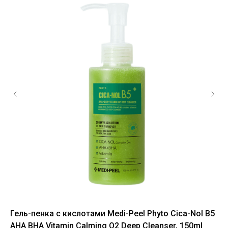
Гель-пенка с кислотами Medi-Peel Phyto Cica-Nol B5
Оч
AHA BHA Vitamin Calming O2 Deep Cleanser, 150ml
Ce