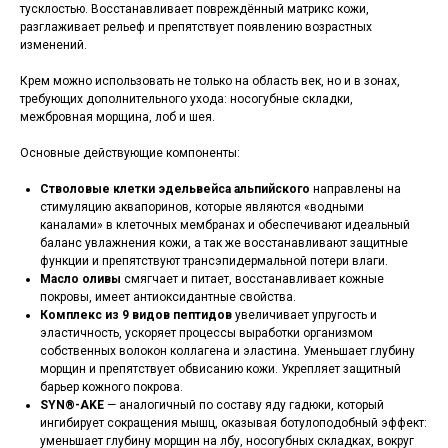
тусклостью. Восстанавливает повреждённый матрикс кожи,
разглаживает рельеф и препятствует появлению возрастных
изменений.
Крем можно использовать не только на область век, но и в зонах,
требующих дополнительного ухода: носогубные складки,
межбровная морщина, лоб и шея.
Основные действующие компоненты:
Стволовые клетки эдельвейса альпийского
направлены на
стимуляцию аквапоринов, которые являются «водными
каналами» в клеточных мембранах и обеспечивают идеальный
баланс увлажнения кожи, а так же восстанавливают защитные
функции и препятствуют трансэпидермальной потери влаги.
Масло оливы
смягчает и питает, восстанавливает кожные
покровы, имеет антиоксидантные свойства.
Комплекс из 9 видов пептидов
увеличивает упругость и
эластичность, ускоряет процессы выработки организмом
собственных волокон коллагена и эластина. Уменьшает глубину
морщин и препятствует обвисанию кожи. Укрепляет защитный
барьер кожного покрова.
SYN®️-AKE
— аналогичный по составу яду гадюки, который
ингибирует сокращения мышц, оказывая ботулоподобный эффект:
уменьшает глубину морщин на лбу, носогубных складках, вокруг