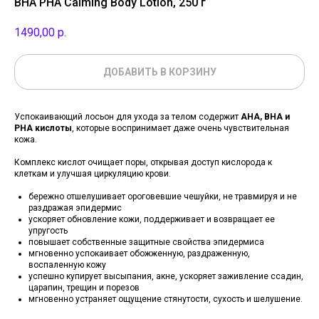
BHA PHA Calming Body Lotion, 250 г
1490,00
р.
ДОБАВИТЬ В КОРЗИНУ
Успокаивающий лосьон для ухода за телом содержит
АНА, ВНА и
РНА кислоты
, которые воспринимает даже очень чувствительная
кожа.
Комплекс кислот очищает поры, открывая доступ кислорода к
клеткам и улучшая циркуляцию крови.
бережно отшелушивает ороговевшие чешуйки, не травмируя и не
раздражая эпидермис
ускоряет обновление кожи, поддерживает и возвращает ее
упругость
повышает собственные защитные свойства эпидермиса
мгновенно успокаивает обожженную, раздраженную,
воспаленную кожу
успешно купирует высыпания, акне, ускоряет заживление ссадин,
царапин, трещин и порезов
мгновенно устраняет ощущение стянутости, сухость и шелушение.